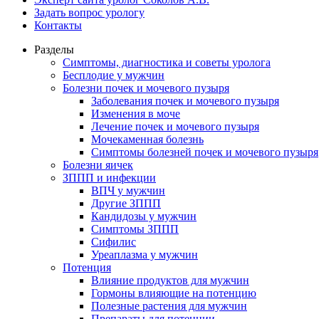
Задать вопрос урологу
Контакты
Разделы
Симптомы, диагностика и советы уролога
Бесплодие у мужчин
Болезни почек и мочевого пузыря
Заболевания почек и мочевого пузыря
Изменения в моче
Лечение почек и мочевого пузыря
Мочекаменная болезнь
Симптомы болезней почек и мочевого пузыря
Болезни яичек
ЗППП и инфекции
ВПЧ у мужчин
Другие ЗППП
Кандидозы у мужчин
Симптомы ЗППП
Сифилис
Уреаплазма у мужчин
Потенция
Влияние продуктов для мужчин
Гормоны влияющие на потенцию
Полезные растения для мужчин
Препараты для потенции