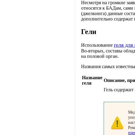
Несмотря на громкие заяв
относятся к БАДам, сами
(джелкинга) данные сост
дополнительно содержат 
Гели
геля для
Использование
Во-вторых, составы обла
на половой орган.
Названия самых известны
Название
Описание, пр
геля
Гель содержит
Мед
упо
нас
Рек
пре