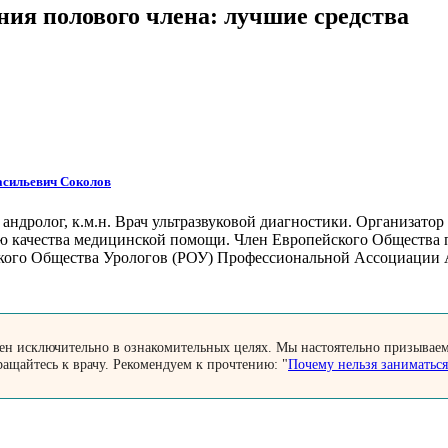
ния полового члена: лучшие средства
асильевич Соколов
 андролог, к.м.н. Врач ультразвуковой диагностики. Организато
ю качества медицинской помощи. Член Европейского Общества 
кого Общества Урологов (РОУ) Профессиональной Ассоциации А
лен исключительно в ознакомительных целях. Мы настоятельно призывае
ращайтесь к врачу. Рекомендуем к прочтению: "
Почему нельзя заниматьс