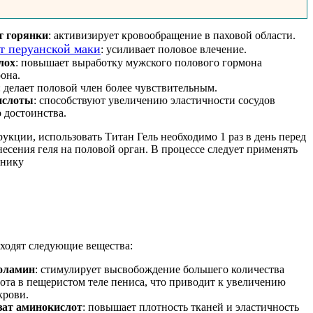
т горянки
: активизирует кровообращение в паховой области.
т перуанской маки
: усиливает половое влечение.
лох
: повышает выработку мужского полового гормона
рона.
: делает половой член более чувствительным.
ислоты
: способствуют увеличению эластичности сосудов
 достоинства.
укции, использовать Титан Гель необходимо 1 раз в день перед
есения геля на половой орган. В процессе следует применять
хнику
входят следующие вещества:
оламин
: стимулирует высвобождение большего количества
зота в пещеристом теле пениса, что приводит к увеличению
крови.
зат аминокислот
: повышает плотность тканей и эластичность