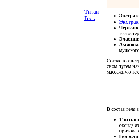
Титан
Экстрак
Гель
Экстрак
Чертопо
тестосте
Эластин
Аминок
мужского
Согласно инстр
сном путем нан
массажную те
В состав геля 
Триэтан
оксида а
притока 
Гидроли