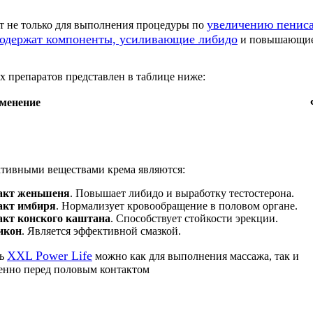
увеличению пенис
т не только для выполнения процедуры по
содержат компоненты, усиливающие либидо
и повышающие 
 препаратов представлен в таблице ниже:
именение
тивными веществами крема являются:
акт женьшеня
. Повышает либидо и выработку тестостерона.
акт имбиря
. Нормализует кровообращение в половом органе.
акт конского каштана
. Способствует стойкости эрекции.
икон
. Является эффективной смазкой.
XXL Power Life
ть
можно как для выполнения массажа, так и
енно перед половым контактом