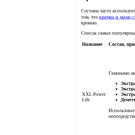
Составы часто использую
кремы и мази 
том, что
кровью.
Список самых популярных
Название
Состав, пр
Главными ак
Экстр
Экстр
XXL Power
Экстр
Life
Демет
Использова
непосредств