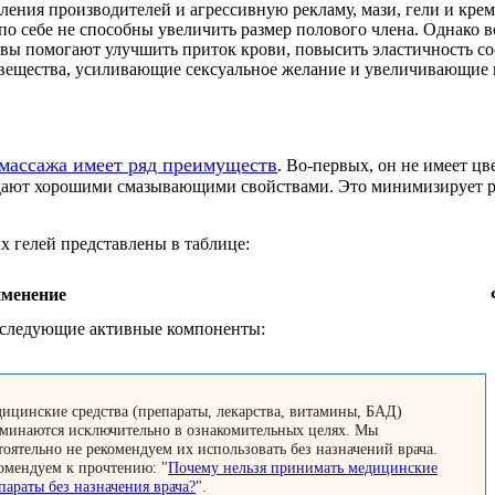
ления производителей и агрессивную рекламу, мази, гели и кре
 по себе не способны увеличить размер полового члена. Однако
авы помогают улучшить приток крови, повысить эластичность с
вещества, усиливающие сексуальное желание и увеличивающие 
 массажа имеет ряд преимуществ
. Во-первых, он не имеет цв
дают хорошими смазывающими свойствами. Это минимизирует ри
х гелей представлены в таблице:
именение
 следующие активные компоненты:
ицинские средства (препараты, лекарства, витамины, БАД)
минаются исключительно в ознакомительных целях. Мы
тоятельно не рекомендуем их использовать без назначений врача.
омендуем к прочтению: "
Почему нельзя принимать медицинские
параты без назначения врача?
".