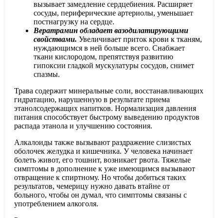
вызывает замедление сердцебиения. Расширяет
сосуды, периферические артериолы, уменьшает
постнагрузку на сердце.
Вератрамин обладает вазодилатирующими
свойствами.
Увеличивает приток крови к тканям,
нуждающимся в ней больше всего. Снабжает
ткани кислородом, препятствуя развитию
гипоксии гладкой мускулатуры сосудов, снимет
спазмы.
Трава содержит минеральные соли, восстанавливающих
гидратацию, нарушенную в результате приема
этанолсодержащих напитков. Нормализация давления
питания способствует быстрому выведению продуктов
распада этанола и улучшению состояния.
Алкалоиды также вызывают раздражение слизистых
оболочек желудка и кишечника. У человека начинает
болеть живот, его тошнит, возникает рвота. Тяжелые
симптомы в дополнение к уже имеющимся вызывают
отвращение к спиртному. Но чтобы добиться таких
результатов, чемерицу нужно давать втайне от
больного, чтобы он думал, что симптомы связаны с
употреблением алкоголя.