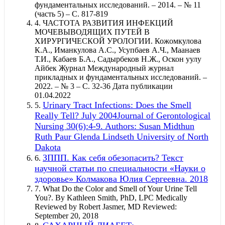
фундаментальных исследований. – 2014. – № 11
(часть 5) – С. 817-819
4.
ЧАСТОТА РАЗВИТИЯ ИНФЕКЦИЙ
МОЧЕВЫВОДЯЩИХ ПУТЕЙ В
ХИРУРГИЧЕСКОЙ УРОЛОГИИ. Кожомкулова
К.А., Иманкулова А.С., Усупбаев А.Ч., Маанаев
Т.И., Кабаев Б.А., Садырбеков Н.Ж., Оскон уулу
Айбек Журнал Международный журнал
прикладных и фундаментальных исследований. –
2022. – № 3 – С. 32-36 Дата публикации
01.04.2022
Urinary Tract Infections: Does the Smell
5.
Really Tell? July 2004Journal of Gerontological
Nursing 30(6):4-9. Authors: Susan Midthun
Ruth Paur Glenda Lindseth University of North
Dakota
ЗППП. Как себя обезопасить? Текст
6.
научной статьи по специальности «Науки о
здоровье» Колмакова Юлия Сергеевна. 2018
7.
What Do the Color and Smell of Your Urine Tell
You?. By Kathleen Smith, PhD, LPC Medically
Reviewed by Robert Jasmer, MD Reviewed:
September 20, 2018