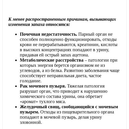
К менее распространенным причинам, вызывающих
изменения запаха относятся:
Почечная недостаточность.
Парный орган не
способен полноценно функционировать, отходы
крови не перерабатываются, креатинин, кислоты
в высоких концентрациях попадают в урину,
придавая ей острый запах ацетона.
Метаболические расстройства
– патологии при
которых энергия берется организмом не из
углеводов, а из белка. Развитию заболевания чаще
способствует неправильная диета, частое
голодание.
Рак мочевого пузыря.
Тяжелая патология
разрушат орган, что приводит к нарушению
химического состава урины, она обретает
«аромат» тухлого мяса.
Желудочный свищ, сообщающийся с мочевым
пузырем.
Отходы из пищеварительного органа
попадают в мочевой пузырь, делая урину
зловонной.