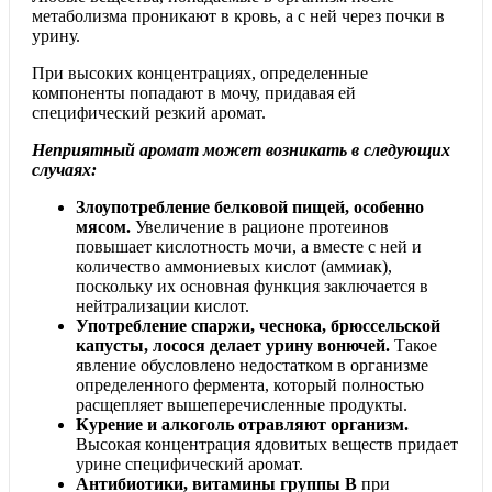
метаболизма проникают в кровь, а с ней через почки в
урину.
При высоких концентрациях, определенные
компоненты попадают в мочу, придавая ей
специфический резкий аромат.
Неприятный аромат может возникать в следующих
случаях:
Злоупотребление белковой пищей, особенно
мясом.
Увеличение в рационе протеинов
повышает кислотность мочи, а вместе с ней и
количество аммониевых кислот (аммиак),
поскольку их основная функция заключается в
нейтрализации кислот.
Употребление спаржи, чеснока, брюссельской
капусты, лосося делает урину вонючей.
Такое
явление обусловлено недостатком в организме
определенного фермента, который полностью
расщепляет вышеперечисленные продукты.
Курение и алкоголь отравляют организм.
Высокая концентрация ядовитых веществ придает
урине специфический аромат.
Антибиотики, витамины группы В
при