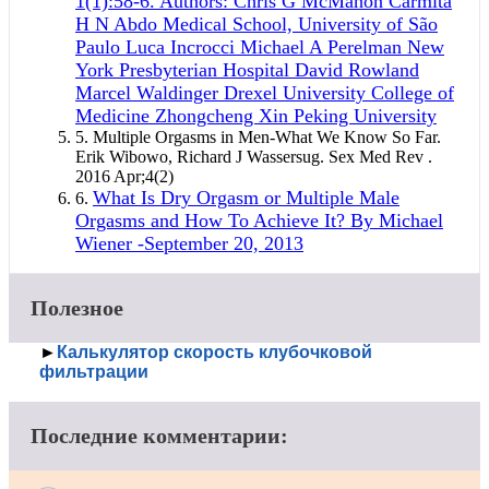
1(1):58-6. Authors: Chris G McMahon Carmita
H N Abdo Medical School, University of São
Paulo Luca Incrocci Michael A Perelman New
York Presbyterian Hospital David Rowland
Marcel Waldinger Drexel University College of
Medicine Zhongcheng Xin Peking University
5.
Multiple Orgasms in Men-What We Know So Far.
Erik Wibowo, Richard J Wassersug. Sex Med Rev .
2016 Apr;4(2)
What Is Dry Orgasm or Multiple Male
6.
Orgasms and How To Achieve It? By Michael
Wiener -September 20, 2013
Полезное
►
Калькулятор скорость клубочковой
фильтрации
Последние комментарии: