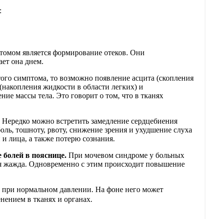
:
птомом является формирование отеков. Они
ает она днем.
того симптома, то возможно появление асцита (скопления
 (накопления жидкости в области легких) и
ние массы тела. Это говорит о том, что в тканях
. Нередко можно встретить замедление сердцебиения
оль, тошноту, рвоту, снижение зрения и ухудшение слуха
и лица, а также потерю сознания.
 болей в пояснице.
При мочевом синдроме у больных
ная жажда. Одновременно с этим происходит повышение
в при нормальном давлении. На фоне него может
нением в тканях и органах.