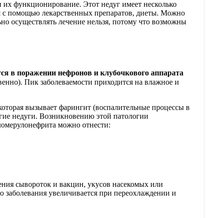
и их функционирование. Этот недуг имеет несколько
я с помощью лекарственных препаратов, диеты. Можно
ьно осуществлять лечение нельзя, потому что возможны
тся в поражении нефронов и клубочкового аппарата
твенно). Пик заболеваемости приходится на влажное и
которая вызывает фарингит (воспалительные процессы в
угие недуги. Возникновению этой патологии
ломерулонефрита можно отнести:
ия сывороток и вакцин, укусов насекомых или
го заболевания увеличивается при переохлаждении и