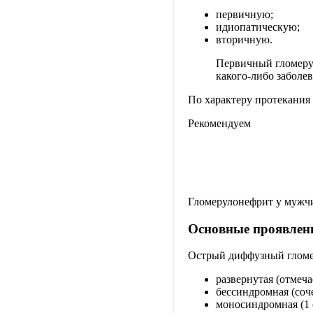
первичную;
идиопатическую;
вторичную.
Первичный гломерул
какого-либо заболев
По характеру протекания 
Рекомендуем
Гломерулонефрит у мужч
Основные проявлен
Острый диффузный гломер
развернутая (отмеч
бессиндромная (соче
моносиндромная (1 