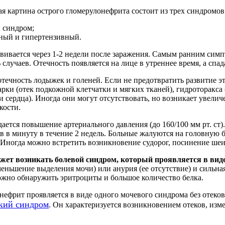
я картина острого гломерулонефрита состоит из трех синдромов
 синдром;
ный и гипертензивный.
звивается через 1-2 недели после заражения. Самым ранним сим
случаев. Отечность появляется на лице в утреннее время, а спад
течность лодыжек и голеней. Если не предотвратить развитие э
арки (отек подкожной клетчатки и мягких тканей), гидроторакса
и сердца). Иногда они могут отсутствовать, но возникает увеличе
кости.
ется повышение артериального давления (до 160/100 мм рт. ст)
ов в минуту в течение 2 недель. Больные жалуются на головную б
Иногда можно встретить возникновение судорог, посинение шеи 
жет возникать болевой синдром, который проявляется в виде
меньшение выделения мочи) или анурия (ее отсутствие) и силь
ожно обнаружить эритроциты и большое количество белка.
нефрит проявляется в виде одного мочевого синдрома без отеко
кий синдром
. Он характеризуется возникновением отеков, изме