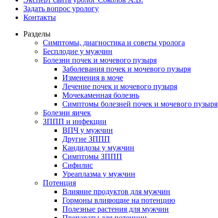
Задать вопрос урологу
Контакты
Разделы
Симптомы, диагностика и советы уролога
Бесплодие у мужчин
Болезни почек и мочевого пузыря
Заболевания почек и мочевого пузыря
Изменения в моче
Лечение почек и мочевого пузыря
Мочекаменная болезнь
Симптомы болезней почек и мочевого пузыря
Болезни яичек
ЗППП и инфекции
ВПЧ у мужчин
Другие ЗППП
Кандидозы у мужчин
Симптомы ЗППП
Сифилис
Уреаплазма у мужчин
Потенция
Влияние продуктов для мужчин
Гормоны влияющие на потенцию
Полезные растения для мужчин
Препараты для потенции