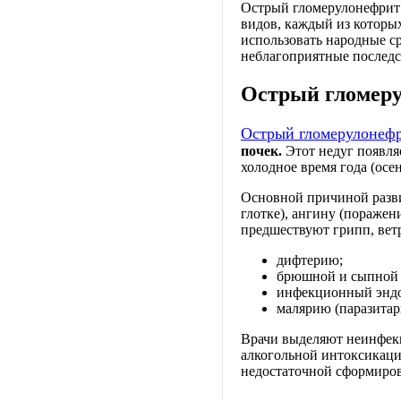
Острый гломерулонефрит 
видов, каждый из которы
использовать народные ср
неблагоприятные последст
Острый гломеру
Острый гломерулонеф
почек.
Этот недуг появля
холодное время года (осе
Основной причиной разви
глотке), ангину (поражен
предшествуют грипп, ветр
дифтерию;
брюшной и сыпной 
инфекционный эндок
малярию (паразитар
Врачи выделяют неинфек
алкогольной интоксикаци
недостаточной сформиров