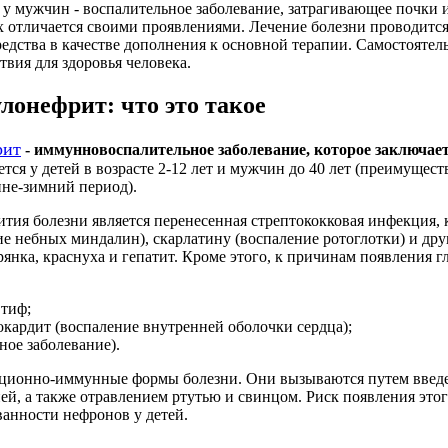
у мужчин - воспалительное заболевание, затрагивающее почки 
х отличается своими проявлениями. Лечение болезни проводитс
едства в качестве дополнения к основной терапии. Самостоятел
вия для здоровья человека.
лонефрит: что это такое
рит
- иммунновоспалительное заболевание, которое заключае
ется у детей в возрасте 2-12 лет и мужчин до 40 лет (преимущес
нне-зимний период).
тия болезни является перенесенная стрептококковая инфекция, 
ие небных миндалин), скарлатину (воспаление ротоглотки) и др
янка, краснуха и гепатит.
Кроме этого, к причинам появления г
тиф;
ардит (воспаление внутренней оболочки сердца);
ное заболевание).
ционно-иммунные формы болезни. Они вызываются путем введен
ей, а также отравлением ртутью и свинцом. Риск появления это
анности нефронов у детей.