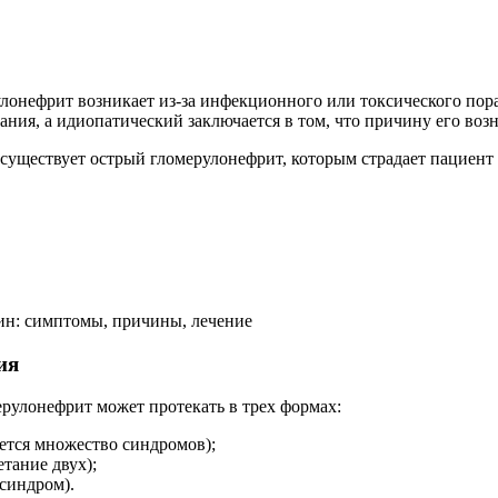
онефрит возникает из-за инфекционного или токсического пора
ания, а идиопатический заключается в том, что причину его воз
существует острый гломерулонефрит, которым страдает пациент 
ин: симптомы, причины, лечение
ия
улонефрит может протекать в трех формах:
ается множество синдромов);
тание двух);
синдром).