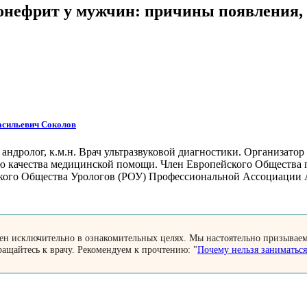
онефрит у мужчин: причины появления,
асильевич Соколов
 андролог, к.м.н. Врач ультразвуковой диагностики. Организато
ю качества медицинской помощи. Член Европейского Общества 
кого Общества Урологов (РОУ) Профессиональной Ассоциации А
лен исключительно в ознакомительных целях. Мы настоятельно призывае
ращайтесь к врачу. Рекомендуем к прочтению: "
Почему нельзя заниматьс