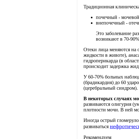
Традиционная клиническа
почечный - мочевой
внепочечный - отеч
Это заболевание ра
возникают в 70-90% 
Отеки лица меняются на о
жидкости в животе), анас
гидроперикарда (в област
происходит задержка жид
У 60-70% больных наблюда
(брадикардия) до 60 удар
(церебральный синдром). 
В некоторых случаях мо
развиваются олигурия (у
плотности мочи. В ней м
Иногда острый гломеруло
нефротичес
развиваться
Рекомендуем