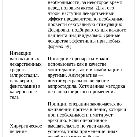
необходимости, за некоторое время
перед половым актом. Для того
чтобы наступил лекарственный
эффект предварительно необходимо
провести сексуальную стимуляцию.
Дозировки подбираются для каждого
пациента индивидуально. Данные
лекарства эффективны при любых
формах ЭД
Инъекции
вазоактивных
Последние препараты можно
лекарственных
использовать как в качестве
средств
монотерапии, так и в комбинации с
(алпростадил,
другими. Альтернатива —
папаверин,
внутриуретральное введение
фентоламин) в
алпростадила. Хотя данная методика
кавернозные
не нашла широкого применения
тела
Принцип операции заключается во
вживлении протеза в пенис, который
при необходимости имитирует
эрекцию. Если оперативное
Хирургическое
вмешательство не увенчалось
лечение
успехом, тогда применение иных
лечебных методик будет