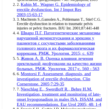
Kubin M., Wagner G. Epidemiology of
2.
erectile dysfunction. Int J Impot Res
2003;15;63-17
3.
Machtents S.,Gansslen A., Pohlemann T., Stief C.G.
Erectile dysfunction in relation to traumatic pelvis
injuries or pelvic fractures. BJU Int. 2001;87:441-448
Шварц П.Г. Патогенетические механизмы
4.
нарушений мочеиспускания и эрекции у
пациентов с сосудистыми заболеваниями
головного мозга и их фармакологическая
коррекция. РМЖ. Урология. 2015; с. 639
Живов А. В. Оценка влияния лечения
5.
эректильной дисфункции на качество жизни
больных. РМЖ. Урология. 2017;с. 560 - 563
Montorsi F. Assessment, diagnosis, and
6.
investigation of erectile dysfunction. Clin
Cornerstone. 2005;7:29-35
Nieschlag E., Swerdloff R., Behre H.M.
7.
Investigation, treatment and monitoring of late-
onset hypogonadism in males ISA, ISSAM, and
EAU recommendations. Eur Urol 2005; 48: 1-4