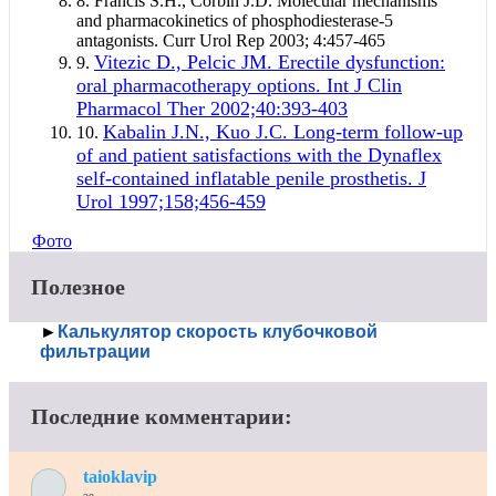
8.
Francis S.H., Corbin J.D. Molecular mechanisms
and pharmacokinetics of phosphodiesterase-5
antagonists. Curr Urol Rep 2003; 4:457-465
Vitezic D., Pelcic JM. Erectile dysfunction:
9.
oral pharmacotherapy options. Int J Clin
Pharmacol Ther 2002;40:393-403
Kabalin J.N., Kuo J.C. Long-term follow-up
10.
of and patient satisfactions with the Dynaflex
self-contained inflatable penile prosthetis. J
Urol 1997;158;456-459
Фото
Полезное
►
Калькулятор скорость клубочковой
фильтрации
Последние комментарии:
taioklavip