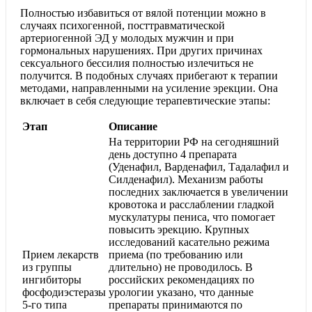
Полностью избавиться от вялой потенции можно в
случаях психогенной, посттравматической
артериогенной ЭД у молодых мужчин и при
гормональных нарушениях. При других причинах
сексуального бессилия полностью излечиться не
получится. В подобных случаях прибегают к терапии
методами, направленными на усиление эрекции. Она
включает в себя следующие терапевтические этапы:
Этап
Описание
На территории РФ на сегодняшний
день доступно 4 препарата
(Уденафил, Варденафил, Тадалафил и
Силденафил). Механизм работы
последних заключается в увеличении
кровотока и расслаблении гладкой
мускулатуры пениса, что помогает
повысить эрекцию. Крупных
исследований касательно режима
Прием лекарств
приема (по требованию или
из группы
длительно) не проводилось. В
ингибиторы
российских рекомендациях по
фосфодиэстеразы
урологии указано, что данные
5-го типа
препараты принимаются по