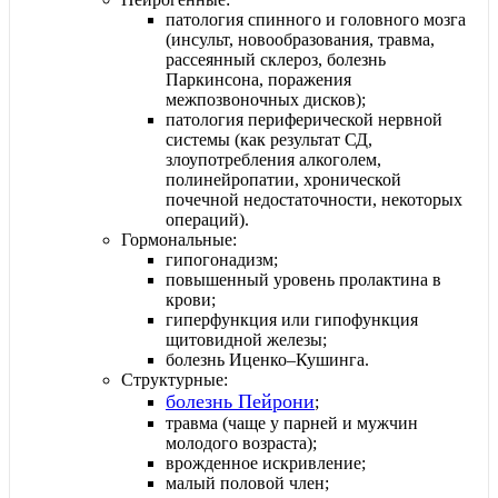
патология спинного и головного мозга
(инсульт, новообразования, травма,
рассеянный склероз, болезнь
Паркинсона, поражения
межпозвоночных дисков);
патология периферической нервной
системы (как результат СД,
злоупотребления алкоголем,
полинейропатии, хронической
почечной недостаточности, некоторых
операций).
Гормональные:
гипогонадизм;
повышенный уровень пролактина в
крови;
гиперфункция или гипофункция
щитовидной железы;
болезнь Иценко–Кушинга.
Структурные:
болезнь Пейрони
;
травма (чаще у парней и мужчин
молодого возраста);
врожденное искривление;
малый половой член;