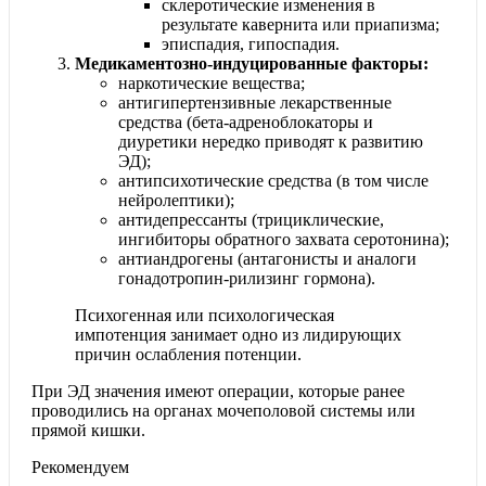
склеротические изменения в
результате кавернита или приапизма;
эписпадия, гипоспадия.
Медикаментозно
-индуцированные факторы
:
наркотические вещества;
антигипертензивные лекарственные
средства (бета-адреноблокаторы и
диуретики нередко приводят к развитию
ЭД);
антипсихотические средства (в том числе
нейролеп­тики);
антидепрессанты (трициклические,
ингибиторы обратного захвата серотонина);
антиандрогены (антагонисты и аналоги
гонадотро­пин-рилизинг гормона).
Психогенная или психологическая
импотенция занимает одно из лидирующих
причин ослабления потенции.
При ЭД значения имеют операции, которые ранее
проводились на органах мочеполовой системы или
прямой кишки.
Рекомендуем