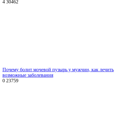
4
30462
Почему болит мочевой пузырь у мужчин, как лечить
возможные заболевания
0
23759