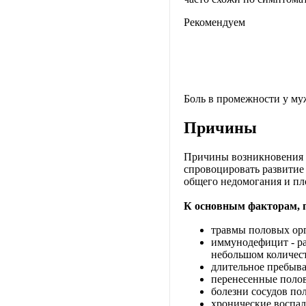
Рекомендуем
Боль в промежности у му
Причины
Причины возникновения з
спровоцировать развитие
общего недомогания и пл
К основным факторам,
травмы половых ор
иммунодефицит - ра
небольшом количест
длительное пребыва
перенесенные полов
болезни сосудов по
хронические воспал