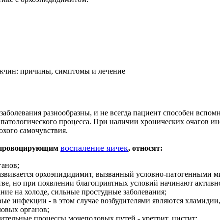
жчин: причины, симптомы и лечение
аболевания разнообразны, и не всегда пациент способен вспомн
 патологического процесса. При наличии хронических очагов и
охого самочувствия.
воспаление яичек
 провоцирующим
, относят:
ганов;
звивается орхоэпидидимит, вызванный условно-патогенными ми
ве, но при появлении благоприятных условий начинают активно
ние на холоде, сильные простудные заболевания;
ые инфекции - в этом случае возбудителями являются хламидии
ловых органов;
ительные процессы мочеполовых путей - уретрит, цистит;