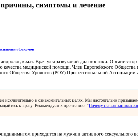
 причины, симптомы и лечение
асильевич Соколов
 андролог, к.м.н. Врач ультразвуковой диагностики. Организато
ю качества медицинской помощи. Член Европейского Общества 
кого Общества Урологов (РОУ) Профессиональной Ассоциации А
лен исключительно в ознакомительных целях. Мы настоятельно призывае
ращайтесь к врачу. Рекомендуем к прочтению: "
Почему нельзя заниматьс
эпидидимитом приходится на мужчин активного сексуального воз