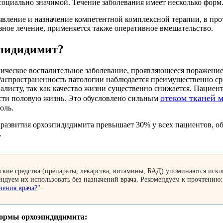
 социально значимой. Течение заболевания имеет несколько форм
вление и назначение компетентной комплексной терапии, в про
зное лечение, применяется также оперативное вмешательство.
эпидидимит?
ическое воспалительное заболевание, проявляющееся поражением
 Распространенность патологии наблюдается преимущественно с
алисту, так как качество жизни существенно снижается. Пациент
отеком тканей 
сти половую жизнь. Это обусловлено сильным
оль.
 развития орхоэпидидимита превышает 30% у всех пациентов, о
.
кие средства (препараты, лекарства, витамины, БАД) упоминаются искл
ендуем их использовать без назначений врача. Рекомендуем к прочтению:
чения врача?
".
ормы орхоэпидидимита: