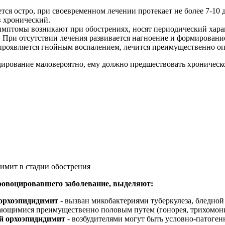
ется остро, при своевременном лечении протекает не более 7-10 
в хронический.
симптомы возникают при обострениях, носят периодический хара
а. При отсутствии лечения развивается нагноение и формирование
 проявляется гнойным воспалением, лечится преимущественно о
ирование маловероятно, ему должно предшествовать хроническо
имит в стадии обострения
провоцировавшего заболевание, выделяют:
орхоэпидидимит
- вызван микобактериями туберкулеза, бледной
ающимися преимущественно половым путем (гонорея, трихомони
й орхоэпидидими
т
- возбудителями могут быть условно-патоген