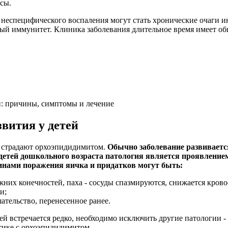
усы.
неспецифического воспаления могут стать хронические очаги 
ый иммунитет. Клиника заболевания длительное время имеет об
: причины, симптомы и лечение
вития у детей
о страдают орхоэпидидимитом.
Обычно заболевание развивается
 детей дошкольного возраста патология является проявлени
нами поражения яичка и придатков могут быть:
них конечностей, паха - сосуды спазмируются, снижается кров
и;
ательство, перенесенное ранее.
тей встречается редко, необходимо исключить другие патологии 
тике с орхоэпидидимитом.