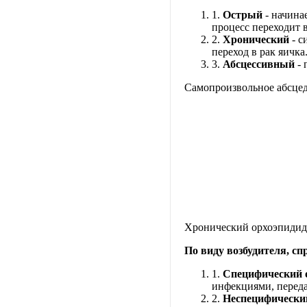
1.
Острый
- начина
процесс переходит 
2.
Хронический
- 
переход в рак яичк
3.
Абсцессивный
-
Самопроизвольное абсцед
Хронический орхоэпидид
По виду возбудителя, с
1.
Специфический 
инфекциями, перед
2.
Неспецифически