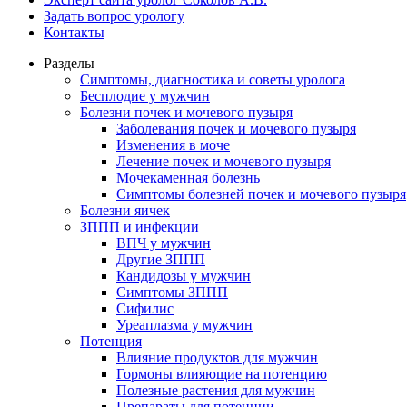
Задать вопрос урологу
Контакты
Разделы
Симптомы, диагностика и советы уролога
Бесплодие у мужчин
Болезни почек и мочевого пузыря
Заболевания почек и мочевого пузыря
Изменения в моче
Лечение почек и мочевого пузыря
Мочекаменная болезнь
Симптомы болезней почек и мочевого пузыря
Болезни яичек
ЗППП и инфекции
ВПЧ у мужчин
Другие ЗППП
Кандидозы у мужчин
Симптомы ЗППП
Сифилис
Уреаплазма у мужчин
Потенция
Влияние продуктов для мужчин
Гормоны влияющие на потенцию
Полезные растения для мужчин
Препараты для потенции