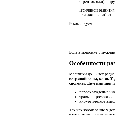
стрептококки), вир
Причиной развития 
или даже ослабленн
Рекомендуем
Боль в мошонке у мужчин
Особенности раз
Мальчики до 15 лет редк
ветряной оспы, кори. У
системы.
Другими причи
переохлаждение ниж
травмы промежност
хирургическое вмеш
Так как заболевание у де
часто схожи по симптома