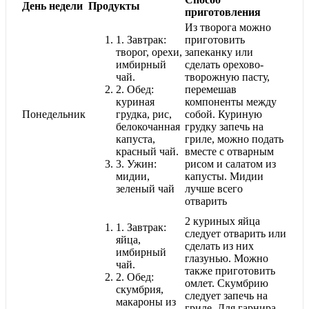
День недели
Продукты
приготовления
Из творога можно
1.
Завтрак:
приготовить
творог, орехи,
запеканку или
имбирный
сделать орехово-
чай.
творожную пасту,
2.
Обед:
перемешав
куриная
компоненты между
Понедельник
грудка, рис,
собой. Куриную
белокочанная
грудку запечь на
капуста,
гриле, можно подать
красный чай.
вместе с отварным
3.
Ужин:
рисом и салатом из
мидии,
капусты. Мидии
зеленый чай
лучше всего
отварить
2 куриных яйца
1.
Завтрак:
следует отварить или
яйца,
сделать из них
имбирный
глазунью. Можно
чай.
также приготовить
2.
Обед:
омлет. Скумбрию
скумбрия,
следует запечь на
макароны из
гриле. Для гарнира