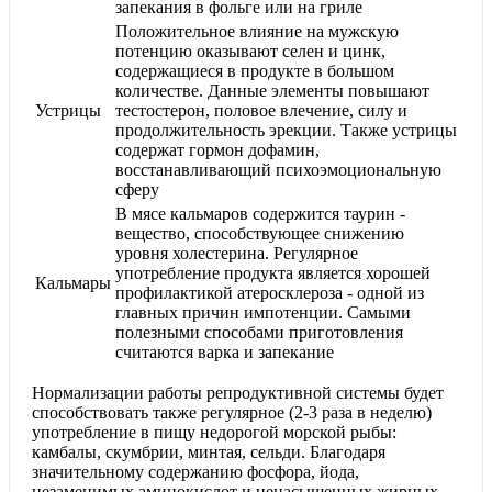
запекания в фольге или на гриле
Положительное влияние на мужскую
потенцию оказывают селен и цинк,
содержащиеся в продукте в большом
количестве. Данные элементы повышают
Устрицы
тестостерон, половое влечение, силу и
продолжительность эрекции. Также устрицы
содержат гормон дофамин,
восстанавливающий психоэмоциональную
сферу
В мясе кальмаров содержится таурин -
вещество, способствующее снижению
уровня холестерина. Регулярное
употребление продукта является хорошей
Кальмары
профилактикой атеросклероза - одной из
главных причин импотенции. Самыми
полезными способами приготовления
считаются варка и запекание
Нормализации работы репродуктивной системы будет
способствовать также регулярное (2-3 раза в неделю)
употребление в пищу недорогой морской рыбы:
камбалы, скумбрии, минтая, сельди. Благодаря
значительному содержанию фосфора, йода,
незаменимых аминокислот и ненасыщенных жирных