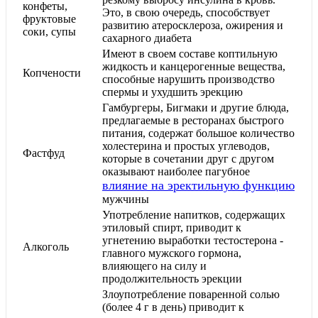
конфеты,
Это, в свою очередь, способствует
фруктовые
развитию атеросклероза, ожирения и
соки, супы
сахарного диабета
Имеют в своем составе коптильную
жидкость и канцерогенные вещества,
Копчености
способные нарушить производство
спермы и ухудшить эрекцию
Гамбургеры, Бигмаки и другие блюда,
предлагаемые в ресторанах быстрого
питания, содержат большое количество
холестерина и простых углеводов,
Фастфуд
которые в сочетании друг с другом
оказывают наиболее пагубное
влияние на эректильную функцию
мужчины
Употребление напитков, содержащих
этиловый спирт, приводит к
угнетению выработки тестостерона -
Алкоголь
главного мужского гормона,
влияющего на силу и
продолжительность эрекции
Злоупотребление поваренной солью
(более 4 г в день) приводит к