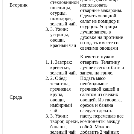
стекловидной
Вторник
использовать
пшеницы,
отварные макароны.
огурцы,
Сделать овощной
помидоры,
салат из помидор и
зеленый чай.
огурцов. Устрицы
3.
Ужин:
лучше запечь в
устрицы,
духовке на противне
овощи,
и подать вместе со
красный чай
свежими овощами
Креветки нужно
1.
Завтрак:
отварить. Телятину
креветки,
лучше всего отбить и
зеленый чай.
запечь на гриле.
2.
Обед:
Подать мясо
телятина,
необходимо с
гречневая
гречневой кашей и
крупа,
салатом из свежих
Среда
овощи,
овощей. Из творога,
имбирный
орехов и банана
чай.
следует сделать
3.
Ужин:
пасту, перемешав все
творог, орехи,
компоненты между
бананы,
собой. Можно
зеленый чай
добавить 2 чайных