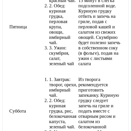
красный чай.
15 минут в слегка
2.
Обед:
подсоленной воде.
куриная
Куриную грудку
грудка,
отбить и запечь на
перловая
гриле, подав с
Пятница
крупа,
перловой кашей и
овощи,
салатом из свежих
имбирный
овощей. Скумбрию
чай.
будет полезно запечь
3.
Ужин:
в собственном соку
скумбрия,
(в фольге), подав на
салат,
ужин с листьями
зеленый чай
салата
1.
Завтрак:
Из творога
творог, орехи,
рекомендуется
имбирный
приготовить
чай.
запеканку. Куриную
2.
Обед:
грудку следует
куриная
запечь на гриле и
Суббота
грудка, рис,
подать вместе с
белокочанная
отварным рисом и
капуста,
салатом из
зеленый чай.
белокочанной