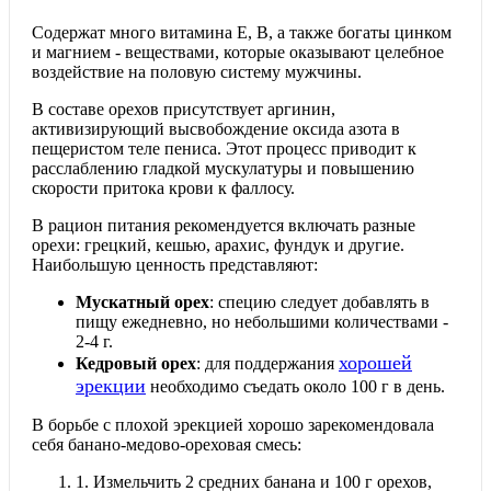
Содержат много витамина Е, В, а также богаты цинком
и магнием - веществами, которые оказывают целебное
воздействие на половую систему мужчины.
В составе орехов присутствует аргинин,
активизирующий высвобождение оксида азота в
пещеристом теле пениса. Этот процесс приводит к
расслаблению гладкой мускулатуры и повышению
скорости притока крови к фаллосу.
В рацион питания рекомендуется включать разные
орехи: грецкий, кешью, арахис, фундук и другие.
Наибольшую ценность представляют:
Мускатный орех
: специю следует добавлять в
пищу ежедневно, но небольшими количествами -
2-4 г.
хорошей
Кедровый орех
: для поддержания
эрекции
необходимо съедать около 100 г в день.
В борьбе с плохой эрекцией хорошо зарекомендовала
себя банано-медово-ореховая смесь:
1.
Измельчить 2 средних банана и 100 г орехов,