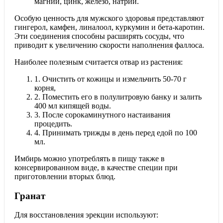
магний, цинк, железо, натрий.
Особую ценность для мужского здоровья представляют
гингерол, камфен, линалоол, куркумин и бета-каротин.
Эти соединения способны расширять сосуды, что
приводит к увеличению скорости наполнения фаллоса.
Наиболее полезным считается отвар из растения:
1.
Очистить от кожицы и измельчить 50-70 г
корня,
2.
Поместить его в полулитровую банку и залить
400 мл кипящей воды.
3.
После сорокаминутного настаивания
процедить.
4.
Принимать трижды в день перед едой по 100
мл.
Имбирь можно употреблять в пищу также в
консервированном виде, в качестве специи при
приготовлении вторых блюд.
Гранат
Для восстановления эрекции используют: