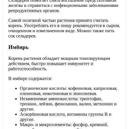
Сельдерей помогает снять воспаление предстательной
железы и справиться с инфекционными заболеваниями
репродуктивных органов.
Самой полезной частью растения принято считать
корень. Употреблять его в пищу рекомендуется в сыром,
очищенном и измельченном виде. Можно также пить
сок сельдерея.
Имбирь
Корень растения обладает мощным тонизирующим
действием, быстро повышает иммунитет и
работоспособность.
В имбире содержатся:
Органические кислоты: кофеиновая, каприловая,
олеиновая, никотиновая и линолиевая.
Незаменимые аминокислоты: триптофан,
треонин, лейзин, фениланин, валин, метионин и
другие.
Аскорбиновая кислота, витамины группы В и
другие.
Макро- и микроэлементы: фосфор, кремний,